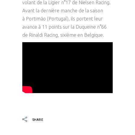
volant de la Ligier n°17 de Nielsen Racing.
Avant la dernière manche de la saison
à Portimão (Portugal), ils portent leur
avance à 11 points sur la Duqueine n°66
de Rinaldi Racing, sixième en Belgique.
SHARE