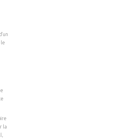
d’un
 le
ée
te
ire
r la
l,