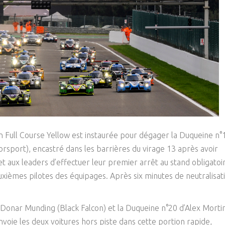
n Full Course Yellow est instaurée pour dégager la Duqueine n°
rsport), encastré dans les barrières du virage 13 après avoir
et aux leaders d’effectuer leur premier arrêt au stand obligatoi
uxièmes pilotes des équipages. Après six minutes de neutralisat
e Donar Munding (Black Falcon) et la Duqueine n°20 d’Alex Mort
nvoie les deux voitures hors piste dans cette portion rapide,