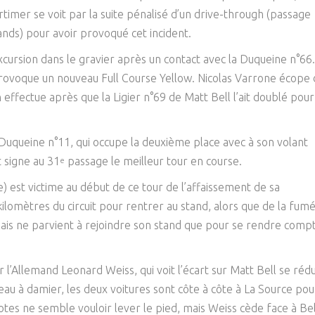
imer se voit par la suite pénalisé d’un drive-through (passage
tands) pour avoir provoqué cet incident.
xcursion dans le gravier après un contact avec la Duqueine n°66.
 provoque un nouveau Full Course Yellow. Nicolas Varrone écope 
 effectue après que la Ligier n°69 de Matt Bell l’ait doublé pour
 Duqueine n°11, qui occupe la deuxième place avec à son volant
t signe au 31
passage le meilleur tour en course.
e
 est victime au début de ce tour de l’affaissement de sa
7 kilomètres du circuit pour rentrer au stand, alors que de la fum
nçais ne parvient à rejoindre son stand que pour se rendre comp
l’Allemand Leonard Weiss, qui voit l’écart sur Matt Bell se rédu
au à damier, les deux voitures sont côte à côte à La Source pou
tes ne semble vouloir lever le pied, mais Weiss cède face à Bel