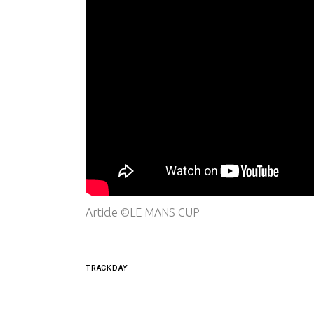
Article ©LE MANS CUP
TRACKDAY