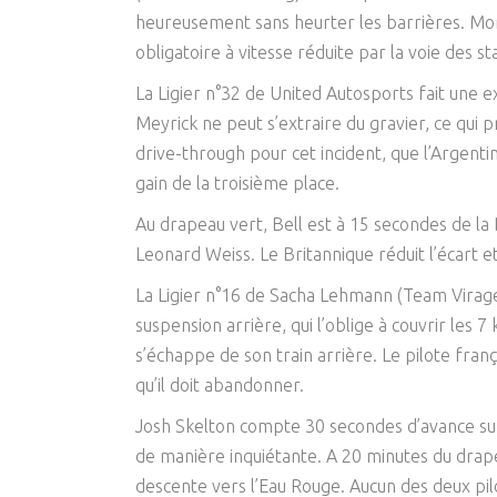
heureusement sans heurter les barrières. Mort
obligatoire à vitesse réduite par la voie des s
La Ligier n°32 de United Autosports fait une e
Meyrick ne peut s’extraire du gravier, ce qui
drive-through pour cet incident, que l’Argentin
gain de la troisième place.
Au drapeau vert, Bell est à 15 secondes de la
Leonard Weiss. Le Britannique réduit l’écart e
La Ligier n°16 de Sacha Lehmann (Team Virage)
suspension arrière, qui l’oblige à couvrir les 
s’échappe de son train arrière. Le pilote fra
qu’il doit abandonner.
Josh Skelton compte 30 secondes d’avance sur 
de manière inquiétante. A 20 minutes du drape
descente vers l’Eau Rouge. Aucun des deux pilo