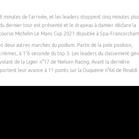
8 minutes de l’arrivée, et les leaders stoppent cinq minutes plu
du dernier tour est présenté et le drapeau à damier déclare la
e course Michelin Le Mans Cup 2021 disputée à Spa-Francorcham
les deux autres marches du podium. Partis de la pole position,
ièmes, à 1’’6 seconde du top 3. Les leaders du classement gén
olant de la Ligier n°17 de Nielsen Racing. Avant la dernière
 portent leur avance à 11 points sur la Duqueine n°66 de Rinaldi