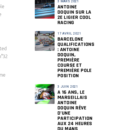
3 MARS 2021
ANTOINE
ble
DOQUIN SUR LA
e
2E LIGIER COOL
RACING
17 AVRIL 2021
BARCELONE
QUALIFICATIONS
ited
: ANTOINE
DOQUIN,
n°32
PREMIÈRE
COURSE ET
PREMIÈRE POLE
POSITION
ème
3 JUIN 2021
A 16 ANS, LE
MARSEILLAIS
ANTOINE
DOQUIN RÊVE
D’UNE
PARTICIPATION
AUX 24 HEURES
DU MANS