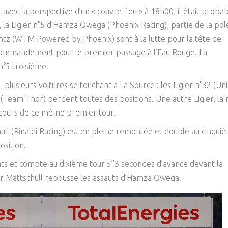
 avec la perspective d’un « couvre-feu » à 18h00, il était proba
 la Ligier n°5 d’Hamza Owega (Phoenix Racing), partie de la pol
antz (WTM Powered by Phoenix) sont à la lutte pour la tête de
u commandement pour le premier passage à l’Eau Rouge. La
n°5 troisième.
plusieurs voitures se touchant à La Source : les Ligier n°32 (Un
 (Team Thor) perdent toutes des positions. Une autre Ligier, la 
 cours de ce même premier tour.
ull (Rinaldi Racing) est en pleine remontée et double au cinqui
osition.
ts et compte au dixième tour 5’’3 secondes d’avance devant la
er Mattschull repousse les assauts d’Hamza Owega.