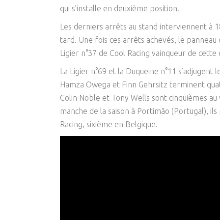
qui s’installe en deuxième position.
Les derniers arrêts au stand interviennent à 1
tard. Une fois ces arrêts achevés, le panneau 
Ligier n°37 de Cool Racing vainqueur de cett
La Ligier n°69 et la Duqueine n°11 s’adjugent 
Hamza Owega et Finn Gehrsitz terminent quatr
Colin Noble et Tony Wells sont cinquièmes au v
manche de la saison à Portimão (Portugal), ils
Racing, sixième en Belgique.