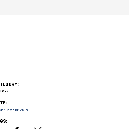
TEGORY:
TORS
TE:
 SEPTEMBRE 2019
GS:
PS
ART
NEW