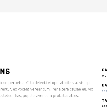
ONS
CA
MO
ique perpetua. Clita deleniti vituperatoribus at vis, qui
DA
rentur, ex vocent verear cum. Per altera causae eu. Vix
12
sectetuer has, populo vivendum probatus at ius.
TA
AP