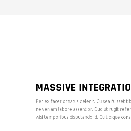
MASSIVE INTEGRATI
Per ex facer ornatus delenit. Cu sea fuisset tib
ne veniam labore assentior. Duo ut fugit refer
wisi temporibus disputando id. Cu tibique con