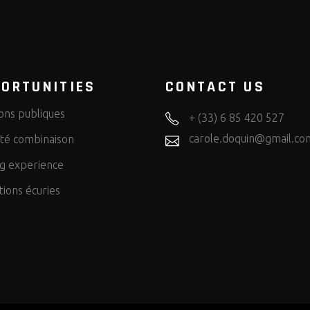
ORTUNITIES
CONTACT US
ons publiques
+ (33) 6 85 420 527
carole.doquin@gmail.co
lité combinaison
ng experience
tions écuries