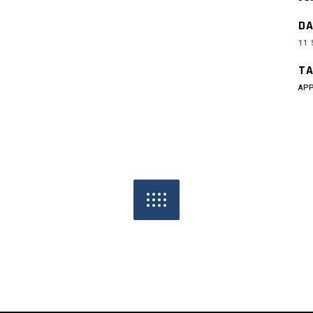
DA
11
TA
AP