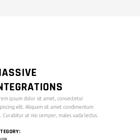
ASSIVE
NTEGRATIONS
rem ipsum dolor sit amet, consectetur
ipiscing elit. Aliquam sit amet condimentum
i. Curabitur ut nisi semper, males uada lectus.
TEGORY:
SIGN