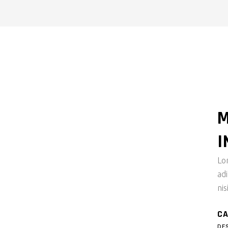
M
I
Lo
ad
nis
CA
DE