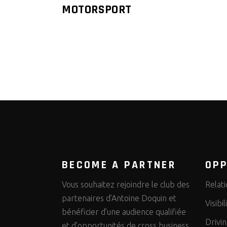
MOTORSPORT
BECOME A PARTNER
OPP
Vous souhaitez rejoindre le club des
Relati
partenaires d’Antoine Doquin et
Visibi
bénéficier d’une audience qualifiée
Drivi
et d’opportunités de cross business