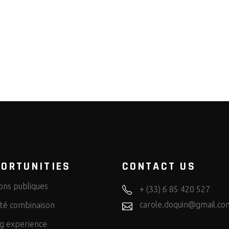
ORTUNITIES
CONTACT US
ons publiques
+ (33) 6 85 420 527
carole.doquin@gmail.co
lité combinaison
ng experience